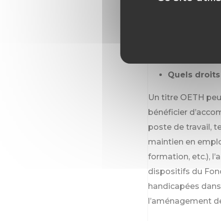
domicile. S’il souh
des différents disp
copie de son dossi
Stephanie.ElArous
Quels droits
Un titre OETH peu
bénéficier d’acco
poste de travail, te
maintien en emploi
formation, etc.), l
dispositifs du Fon
handicapées dans 
l’aménagement de 