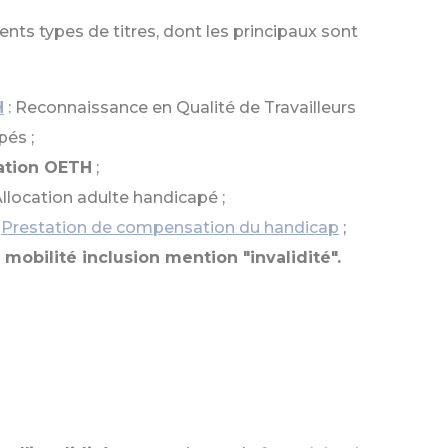
érents types de titres, dont les principaux sont
H
: Reconnaissance en Qualité de Travailleurs
és ;
tation OETH
;
Allocation adulte handicapé ;
:
Prestation de compensation du handicap
;
 mobilité inclusion mention "invalidité".