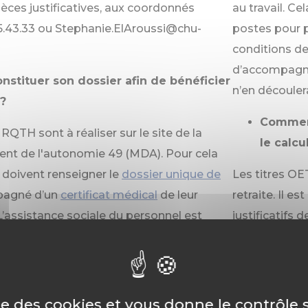
èces justificatives, aux coordonnés
au travail. C
35.43.33 ou Stephanie.ElAroussi@chu-
postes pour p
conditions de
d’accompagnem
stituer son dossier afin de bénéficier
n’en découler
?
Comment
TH sont à réaliser sur le site de la
le calcu
nt de l'autonomie 49 (MDA). Pour cela
 doivent renseigner le
dossier unique de
Les titres OE
pagné d’un
certificat médical
de leur
retraite. Il e
L’assistance sociale du personnel est
justificatifs 
41.35.32.62 pour accompagner les
comme foncti
contrant des difficultés dans la
une retraite 
rs dossiers. Une fois le dossier traité par
A qui d
ionnel reçoit les conclusions à son
ise des cookies et vous donne le contrôle