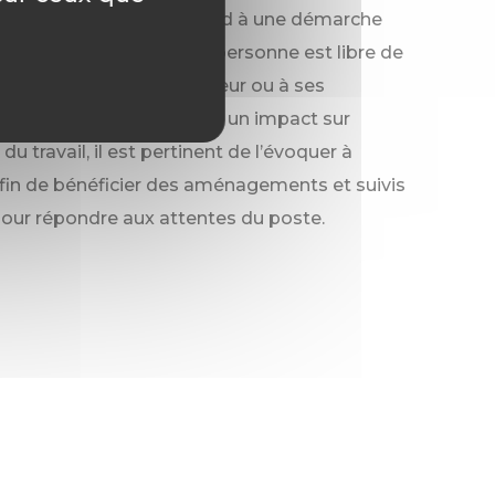
d’un titre OETH correspond à une démarche
t confidentielle. Chaque personne est libre de
er ou non à son employeur ou à ses
pendant, si ce handicap a un impact sur
 du travail, il est pertinent de l’évoquer à
fin de bénéficier des aménagements et suivis
our répondre aux attentes du poste.