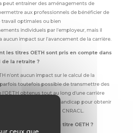
ela peut entrainer des aménagements de
ermettre aux professionnels de bénéficier de
 travail optimales ou bien
ents individuels par l’employeur, mais il
a aucun impact sur l’avancement de la carrière.
 les titres OETH sont pris en compte dans
l de la retraite ?
TH n’ont aucun impact sur le calcul de la
st parfois toutefois possible de transmettre des
de l’OETH obtenus tout au long d’une carrière
onnaire en situation de handicap pour obtenir
pour invalidité auprès de la CNRACL.
ois-je communique mon titre OETH ?
 sur ceux que