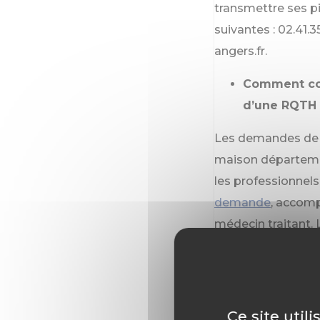
transmettre ses pi
suivantes : 02.41.
angers.fr.
Comment con
d’une RQTH 
Les demandes de RQ
maison départeme
les professionnels
demande
, accom
médecin traitant. 
disponible au 02.
professionnels ren
constitution de leu
la MDA, le profess
Ce site util