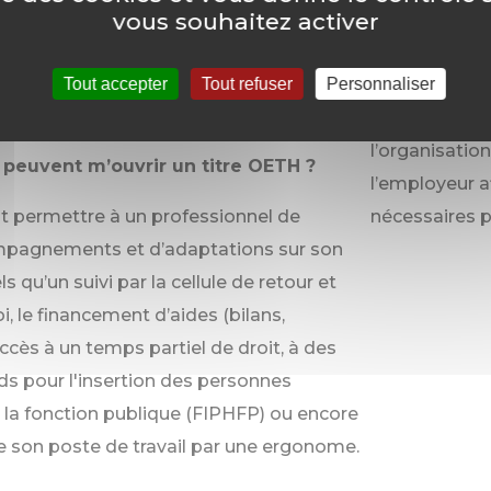
aite le déclarer au CHU afin de bénéficier
vous souhaitez activer
Le bénéfice 
ositifs en vigueur, il peut transférer une
personnelle e
er à l’adresse suivante :
Tout accepter
Tout refuser
Personnaliser
le communiqu
si@chu-angers.fr.
collègues. Ce
l’organisation
 peuvent m’ouvrir un titre OETH ?
l’employeur a
t permettre à un professionnel de
nécessaires p
mpagnements et d’adaptations sur son
ls qu’un suivi par la cellule de retour et
, le financement d’aides (bilans,
’accès à un temps partiel de droit, à des
ds pour l'insertion des personnes
la fonction publique (FIPHFP) ou encore
son poste de travail par une ergonome.