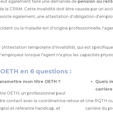
 peut également faire une demande de
pension ou rente
e la CPAM. Cette invalidité doit être causée par un acc
l existe également, une attestation d'obligation d'emplo
ccident ou la maladie est d'origine professionnelle, l'age
I
(Attestation temporaire d'invalidité), qui est spécifique
l'employeur lorsque l'agent n'a plus les capacités physi
d'OETH en 6 questions :
nsmettre mon titre OETH ?
Quels im
carrière
itre OETH, un professionnel peut
e contact avec la coordinatrice retour et
Une RQTH ou t
ploi et référente handicap, et
carrière du pr