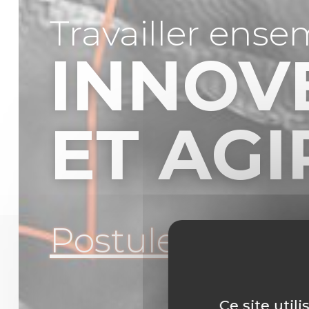
Travailler ense
INNOV
ET AGI
Postuler
Ce site util