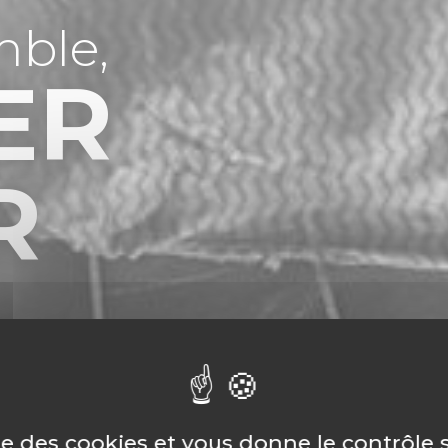
mble,
ER
R
ise des cookies et vous donne le contrôle