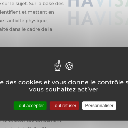
sur le sujet. Sur la base des
identifient et mettent en
 : activité physique,
aité dans le cadre de la
t
ns, affiner les attentes et
ues.
ise des cookies et vous donne le contrôle
vous souhaitez activer
ignants travaillant la nuit
 leur alimentation ;
Tout accepter
Tout refuser
Personnaliser
es professionnels de
oins et attentes concernant