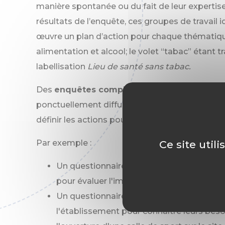
manière spontanée ou du fait de leur expertise 
résultats de l’enquête, ces groupes de travail 
œuvre un plan d’action pour chaque thématique
alimentation et alcool; le volet “tabac” étant tr
labellisation
Lieu de santé sans tabac.
Des
enquêtes complémentaires ciblées
son
ponctuellement diffusées pour évaluer les besoi
définir les actions pour pallier ces problématiq
Ce site util
Par exemple :
Un questionnaire auprès des personnels so
pour évaluer l'impact du travail de nuit sur
Un questionnaire auprès de l'ensemble d
l'établissement pour connaître leurs bes