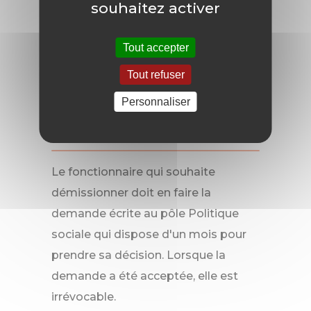
souhaitez activer
renseignements
Bureau des retraites
Tout accepter
Tout refuser
Tél : 02 41 35 48 41
Personnaliser
Démission
Le fonctionnaire qui souhaite
démissionner doit en faire la
demande écrite au pôle Politique
sociale qui dispose d'un mois pour
prendre sa décision. Lorsque la
demande a été acceptée, elle est
irrévocable.