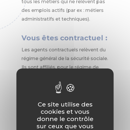
tous les métiers qui ne relèvent pas
des emplois actifs (par ex : métiers
administratifs et techniques).
Vous êtes contractuel :
Les agents contractuels relèvent du
régime général de la sécurité sociale.
Ils sont affiliés, pour le régime de
retraite complémentaire, à
l'institution de retraite
complémentaire des agents non
titulaires de l'État et des
Ce site utilise des
cookies et vous
Collectivités Publiques (IRCANTEC).
donne le contrôle
sur ceux que vous
Pour plus de