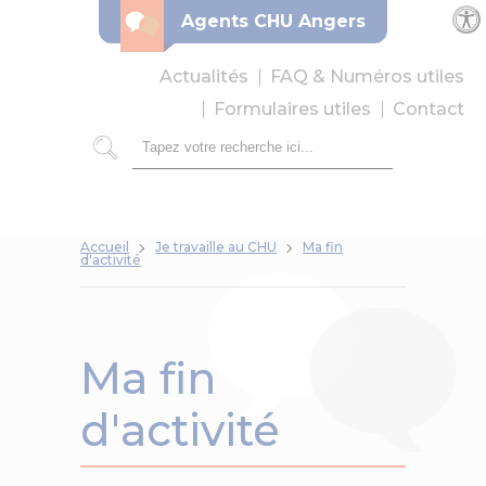
Panneau de gestion des cookies
Agents CHU Angers
Par
Actualités
FAQ & Numéros utiles
Formulaires utiles
Contact
Rechercher
Accueil
Je travaille au CHU
Ma fin
d'activité
Ma fin
d'activité