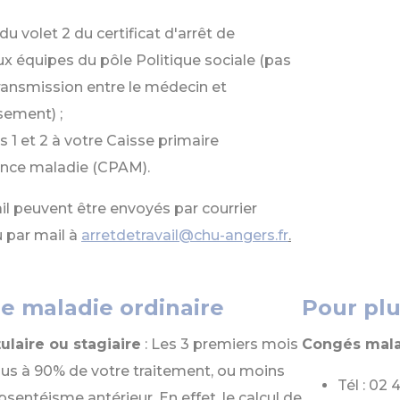
du volet 2 du certificat d'arrêt de
aux équipes du pôle Politique sociale (pas
ransmission entre le médecin et
ssement) ;
ts 1 et 2 à votre Caisse primaire
ance maladie (CPAM).
ail peuvent être envoyés par courrier
u par mail à
arretdetravail@chu-angers.fr
.
e maladie ordinaire
Pour pl
tulaire ou stagiaire
: Les 3 premiers mois
Congés mal
us à 90% de votre traitement, ou moins
Tél : 02 
bsentéisme antérieur. En effet, le calcul de