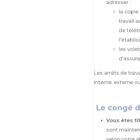
adresser :
la copie 
travail 
de télét
l'établi
les vole
d'assur
Les arrêts de trav
interne, externe o
Le congé d
Vous êtes ti
sont mainten
selon votre a