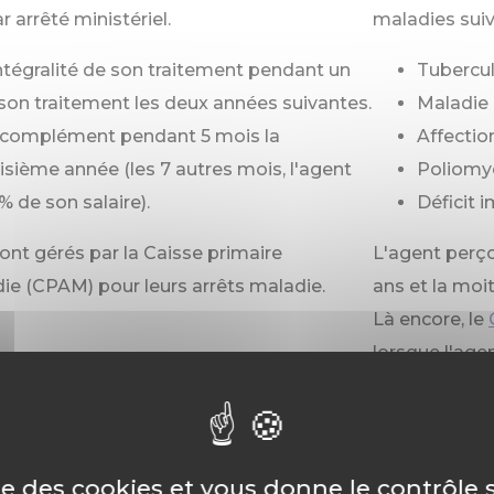
 arrêté ministériel.
maladies suiv
intégralité de son traitement pendant un
Tubercul
 son traitement les deux années suivantes.
Maladie 
 complément pendant 5 mois la
Affectio
isième année (les 7 autres mois, l'agent
Poliomyé
% de son salaire).
Déficit 
ont gérés par la Caisse primaire
L'agent perço
ie (CPAM) pour leurs arrêts maladie.
ans et la moi
Là encore, le
lorsque l'age
e grave maladie
ise des cookies et vous donne le contrôle
ongé longue maladie pour les contractuels.