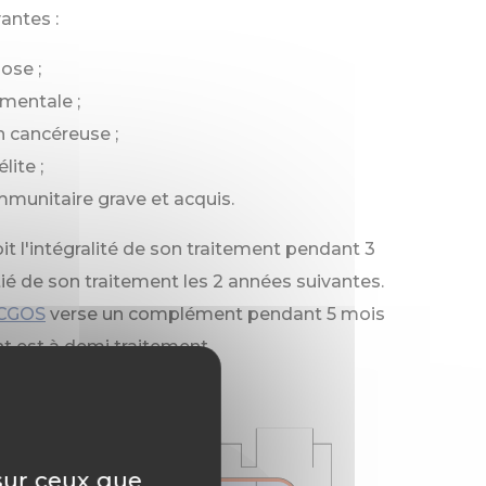
antes :
ose ;
mentale ;
n cancéreuse ;
lite ;
immunitaire grave et acquis.
it l'intégralité de son traitement pendant 3
tié de son traitement les 2 années suivantes.
CGOS
verse un complément pendant 5 mois
nt est à demi traitement.
 sur ceux que