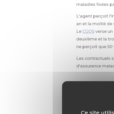
maladies fixées par
L'agent perçoit l'
an et la moitié de
Le
CGOS
verse un
deuxième et la tro
ne perçoit que 50 
Les contractuels s
d'assurance malad
Le congé d
Ce site util
Il correspond au c