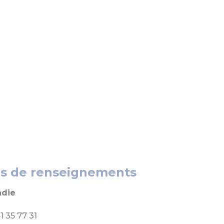
us de renseignements
adie
41 35 77 31