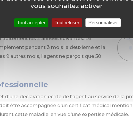
vous souhaitez activer
rvice doit être d'au moins 3 ans pour en
Tout accepter
Tout refuser
Personnaliser
intégralité de son traitement pendant un an
n traitement les 2 années suivantes. Le
mplément pendant 3 mois la deuxième et la
es 9 autres mois, l'agent ne perçoit que 50
ofessionnelle
bjet d'une déclaration écrite de l'agent au service de la p
doit être accompagnée d'un certificat médical mentionn
rant cette maladie, en vue d'une expertise médicale.