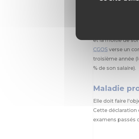
L'ancienneté de se
bénéficier.
L'agent perçoit l'
et la moitié de so
CGOS
verse un co
troisième année (l
% de son salaire).
Maladie pr
Elle doit faire l'o
Cette déclaration 
examens passés du