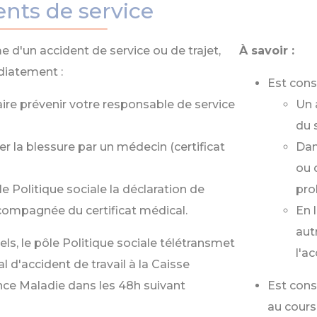
ents de service
me d'un accident de service ou de trajet,
À savoir :
iatement :
Est con
aire prévenir votre responsable de service
Un 
du s
er la blessure par un médecin (certificat
Dan
ou 
le Politique sociale la déclaration de
pro
compagnée du certificat médical.
En 
aut
els, le pôle Politique sociale télétransmet
l'a
al d'accident de travail à la Caisse
nce Maladie dans les 48h suivant
Est con
au cours 