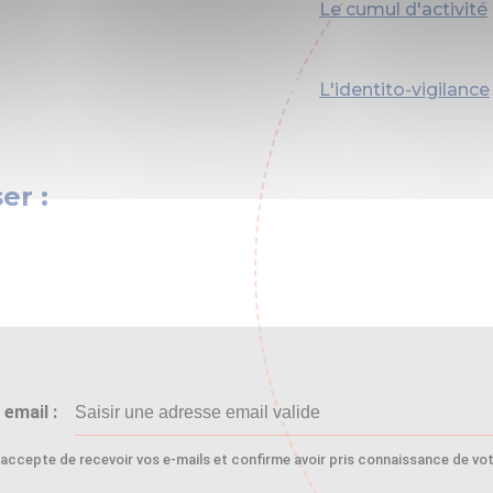
Le cumul d'activité
L'identito-vigilance
er :
email :
'accepte de recevoir vos e-mails et confirme avoir pris connaissance de votr