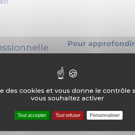
CEP)
Pour approfondir
essionnelle
Les droits et devoi
agents de la foncti
hospitalière
La laïcité dans la f
publique hospitaliè
ise des cookies et vous donne le contrôle
vous souhaitez activer
Secret professionne
discrétion professi
dans la fonction pu
Tout accepter
Tout refuser
Personnaliser
hospitalière