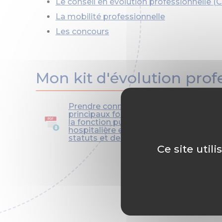
Le conseil en évolution professionnelle (
La mobilité professionnelle
Les concours
Mon kit d'évolution prof
Prendre connaissance des
principaux fondamentaux de
la fonction publique
hospitalière en matière de
statuts et de recrutement.
Ce site util