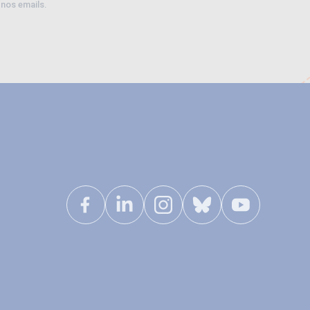
 nos emails.
r