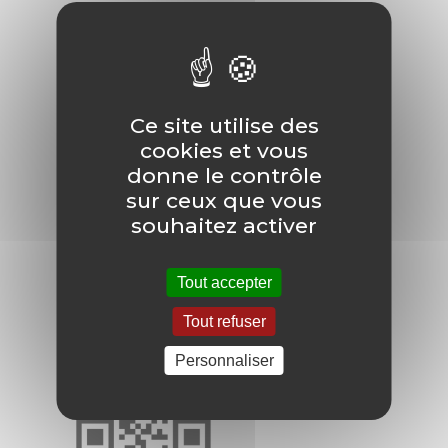
Pour s'inscrire à une rencontre avec
la GMF :
Ce site utilise des
cookies et vous
donne le contrôle
sur ceux que vous
souhaitez activer
La MGEN, de 10h à 16h :
Tout accepter
4 juin
Tout refuser
Pour s'inscrire à une rencontre avec
Personnaliser
la MGEN :