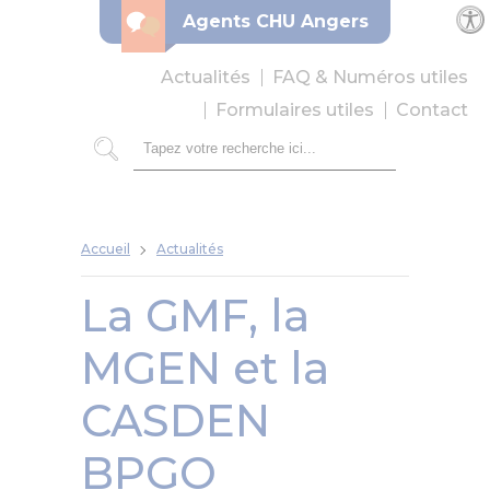
Panneau de gestion des cookies
Agents CHU Angers
Par
Actualités
FAQ & Numéros utiles
Formulaires utiles
Contact
Rechercher
Accueil
Actualités
La GMF, la
MGEN et la
CASDEN
BPGO