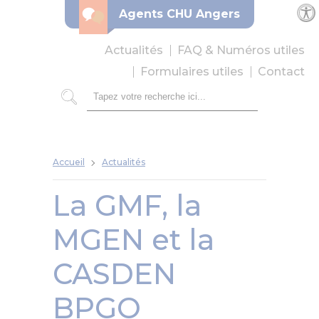
Panneau de gestion des cookies
Agents CHU Angers
Par
Actualités
FAQ & Numéros utiles
Formulaires utiles
Contact
Rechercher
Accueil
Actualités
La GMF, la
MGEN et la
CASDEN
BPGO