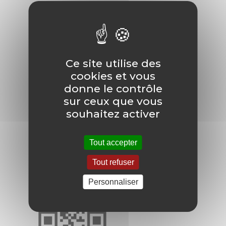
Pour s'inscrire à une rencontre avec
la GMF :
Ce site utilise des
cookies et vous
donne le contrôle
sur ceux que vous
souhaitez activer
La MGEN, de 10h à 16h :
Tout accepter
4 juin
Tout refuser
Pour s'inscrire à une rencontre avec
Personnaliser
la MGEN :