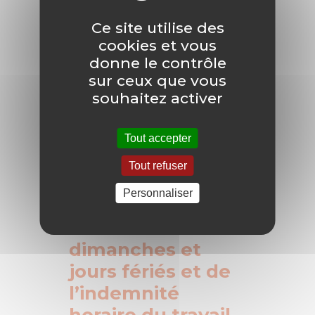
Ce site utilise des
cookies et vous
Revalorisation de l’indemnité forfaitaire des di
donne le contrôle
sur ceux que vous
souhaitez activer
Tout accepter
Tout refuser
Revalorisation de
Personnaliser
l’indemnité
forfaitaire des
dimanches et
jours fériés et de
l’indemnité